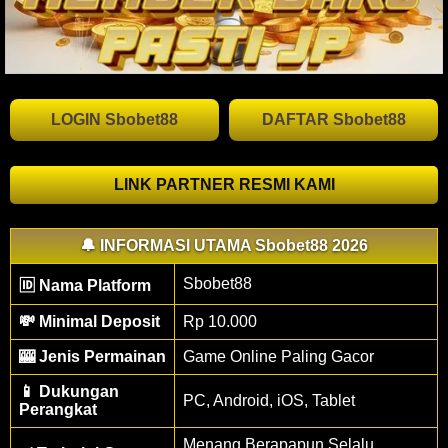
LOGIN Sbobet88
DAFTAR Sbobet88
LINK PARTNER RESMI KAMI
🔔 INFORMASI UTAMA Sbobet88 2026
Sbobet88
🆔 Nama Platform
💸 Minimal Deposit
Rp 10.000
🎰 Jenis Permainan
Game Online Paling Gacor
📱 Dukungan
PC, Android, iOS, Tablet
Perangkat
Menang Berapapun Selalu